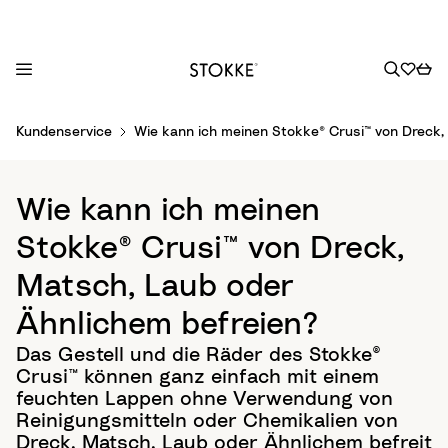
S
Kundenservice
Wie kann ich meinen Stokke® Crusi™ von Dreck,
k
i
p
Wie kann ich meinen
t
o
Stokke® Crusi™ von Dreck,
C
Matsch, Laub oder
o
n
Ähnlichem befreien?
t
Das Gestell und die Räder des Stokke®
e
Crusi™ können ganz einfach mit einem
n
feuchten Lappen ohne Verwendung von
t
Reinigungsmitteln oder Chemikalien von
Dreck, Matsch, Laub oder Ähnlichem befreit