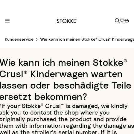
S
Kundenservice
Wie kann ich meinen Stokke® Crusi® Kinderwag
k
i
p
Wie kann ich meinen Stokke®
t
o
Crusi® Kinderwagen warten
C
lassen oder beschädigte Teile
o
n
ersetzt bekommen?
t
"If your Stokke® Crusi™ is damaged, we kindly
e
ask you to contact the shop where you
n
originally purchased the product and provide
t
them with information regarding the damage a
well as the stroller's serial number. If it is