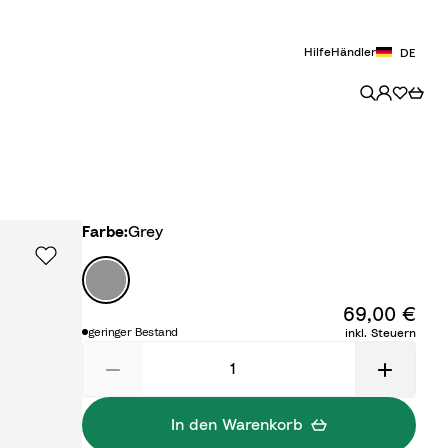
Hilfe
Händler
DE
Farbe
Farbe:
Grey
G
r
69,00 €
e
geringer Bestand
inkl. Steuern
y
In den Warenkorb