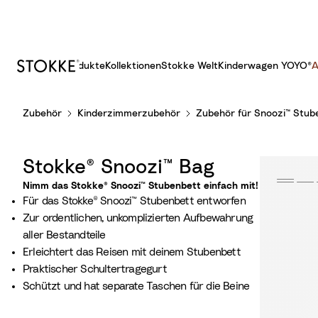
Produkte
Kollektionen
Stokke Welt
Kinderwagen YOYO®
A
S
Zubehör
Kinderzimmerzubehör
Zubehör für Snoozi™ Stub
k
i
p
Stokke® Snoozi™ Bag
t
o
Nimm das Stokke® Snoozi™ Stubenbett einfach mit!
Für das Stokke® Snoozi™ Stubenbett entworfen
C
Zur ordentlichen, unkomplizierten Aufbewahrung
o
aller Bestandteile
n
Erleichtert das Reisen mit deinem Stubenbett
t
Praktischer Schultertragegurt
e
Schützt und hat separate Taschen für die Beine
n
t