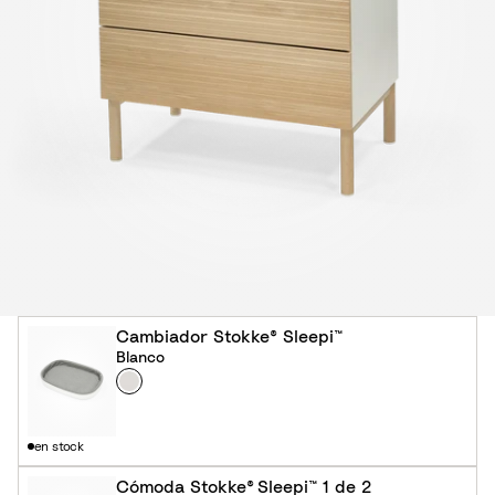
Cambiador Stokke® Sleepi™
Blanco
Color
B
l
a
en stock
n
c
Cómoda Stokke® Sleepi™ 1 de 2