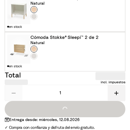
Natural
o
Color
N
a
B
t
l
en stock
u
a
r
n
Cómoda Stokke® Sleepi™ 2 de 2
Natural
a
c
Color
N
l
o
a
B
t
l
en stock
u
a
Total
r
n
incl. impuestos
a
c
l
o
Loading...
Entrega desde: miércoles, 12.08.2026
Compra con confianza y disfruta del envío gratuito.