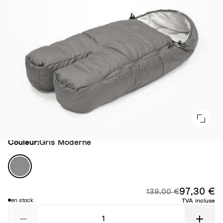
Couleur
Couleur:
Gris Moderne
G
r
i
97,30 €
Pr
Prix d'origine :
139,00 €
s
en stock
TVA incluse
M
o