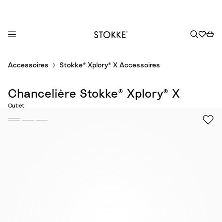
S
Accessoires
Stokke® Xplory® X Accessoires
k
i
Chancelière Stokke® Xplory® X
p
t
Outlet
o
C
o
n
t
e
n
t