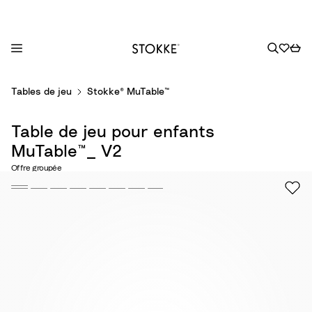
S
Tables de jeu
Stokke® MuTable™
k
i
Table de jeu pour enfants
p
t
MuTable™_ V2
o
Offre groupée
C
o
n
t
e
n
t