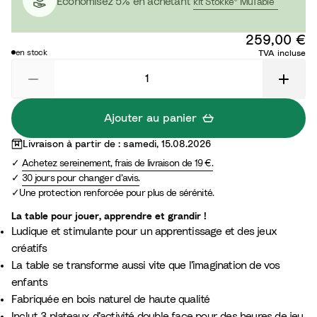
Economisez 5% en achetant
kit Stokke® MuTable™
e
r
m
è
259,00 €
p
f
en stock
TVA incluse
ê
l
t
e
e
Ajouter au panier
Livraison à partir de : samedi, 15.08.2026
Achetez sereinement, frais de livraison de 19 €.
30 jours pour changer d’avis.
Une protection renforcée pour plus de sérénité.
La table pour jouer, apprendre et grandir !​
Ludique et stimulante pour un apprentissage et des jeux
créatifs
La table se transforme aussi vite que l’imagination de vos
enfants
Fabriquée en bois naturel de haute qualité
Inclut 3 plateaux d’activité double face pour des heures de jeu