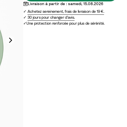
i
m
Livraison à partir de : samedi, 15.08.2026
s
o
Achetez sereinement, frais de livraison de 19 €.
o
n
30 jours pour changer d’avis.
n
d
Une protection renforcée pour plus de sérénité.
s
e