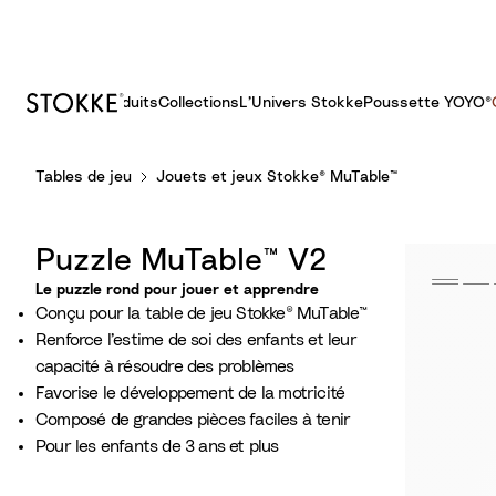
Produits
Collections
L’Univers Stokke
Poussette YOYO®​
S
Tables de jeu
Jouets et jeux Stokke® MuTable™
k
i
p
Puzzle MuTable™ V2
t
o
Le puzzle rond pour jouer et apprendre​
Conçu pour la table de jeu Stokke® MuTable™
C
Renforce l’estime de soi des enfants et leur
o
capacité à résoudre des problèmes
n
Favorise le développement de la motricité
t
Composé de grandes pièces faciles à tenir
e
Pour les enfants de 3 ans et plus
n
t