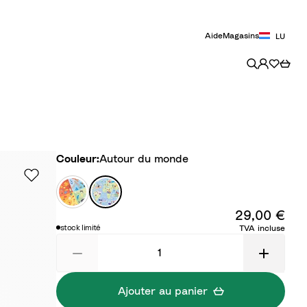
Aide
Magasins
LU
Couleur
Couleur:
Autour du monde
Q
A
u
u
29,00 €
a
t
stock limité
TVA incluse
t
o
r
u
e
r
s
d
Ajouter au panier
a
u