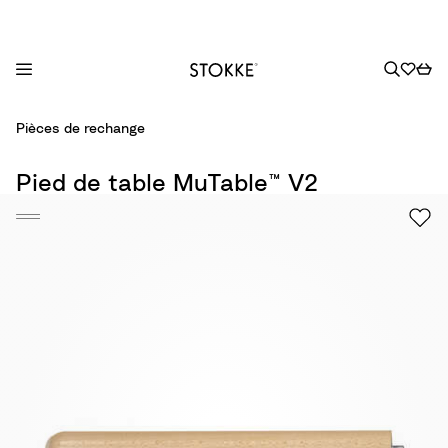
S
Pièces de rechange
k
i
Pied de table MuTable™ V2
p
t
o
C
o
n
t
e
n
t