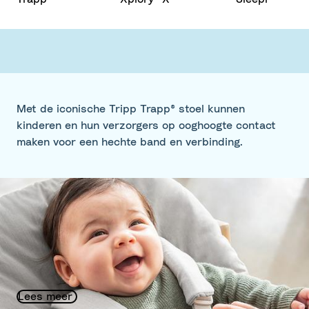
Met de iconische Tripp Trapp® stoel kunnen
kinderen en hun verzorgers op ooghoogte contact
maken voor een hechte band en verbinding.
Duurzaamheid bij Stokke®
Op weg naar een betere toekomst: duurzaamheid
staat bij ons hoog in het vaandel als het gaat om de
manier waarop we producten ontwerpen en
produceren.
Lees meer