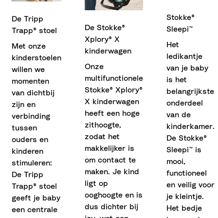
Stokke®
De Tripp
De Stokke®
Sleepi™
Trapp® stoel
Xplory® X
Het
Met onze
kinderwagen
ledikantje
kinderstoelen
Onze
van je baby
willen we
multifunctionele
is het
momenten
Stokke® Xplory®
belangrijkste
van dichtbij
X kinderwagen
onderdeel
zijn en
heeft een hoge
van de
verbinding
zithoogte,
kinderkamer.
tussen
zodat het
De Stokke®
ouders en
makkelijker is
Sleepi™ is
kinderen
om contact te
mooi,
stimuleren:
maken. Je kind
functioneel
De Tripp
ligt op
en veilig voor
Trapp® stoel
ooghoogte en is
je kleintje.
geeft je baby
dus dichter bij
Het bedje
een centrale