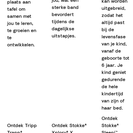
jou, wat een
kan worden
plaats aan
sterke band
uitgebreid,
tafel om
bevordert
zodat het
samen met
tijdens de
altijd past
jou te leren,
dagelijkse
bij de
te groeien en
uitstapjes.
levensfase
te
van je kind,
ontwikkelen.
vanaf de
geboorte tot
6 jaar. Je
kind geniet
gedurende
de hele
kindertijd
van zijn of
haar bed.
Ontdek
Ontdek Tripp
Ontdek Stokke®
Stokke®
Trapp®
Xplory® X
Sleepi™