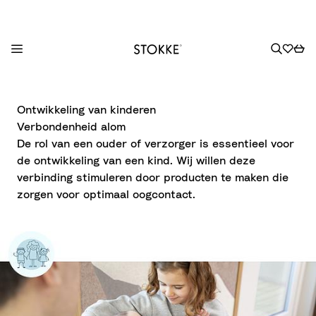
S
k
Ontwikkeling van kinderen
i
Verbondenheid alom
p
De rol van een ouder of verzorger is essentieel voor
t
de ontwikkeling van een kind. Wij willen deze
o
verbinding stimuleren door producten te maken die
C
zorgen voor optimaal oogcontact.
o
n
t
e
n
t