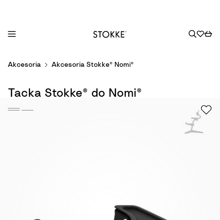
S
Akcesoria
Akcesoria Stokke® Nomi®
k
i
Tacka Stokke® do Nomi®
p
t
o
C
o
n
t
e
n
t