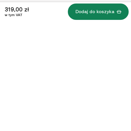
W zestawie
319,00 zł
Dodaj do koszyka
w tym VAT
Instrukcje dotyczące
użytkowania/Dokumentacja