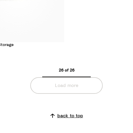
Storage
26 of 26
Load more
back to top