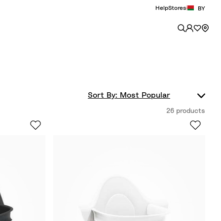
Help
Stores
BY
26 products