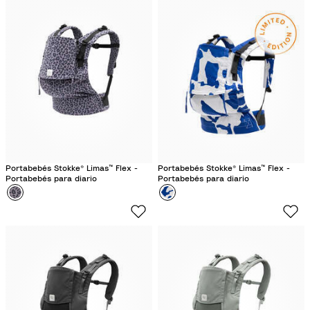
r
g
a
e
c
F
o
l
t
o
a
r
a
l
Portabebés Stokke® Limas™ Flex -
Portabebés Stokke® Limas™ Flex -
Portabebés para diario
Portabebés para diario
Color
L
Color
A
e
l
o
e
p
s
a
u
r
n
d
d
o
B