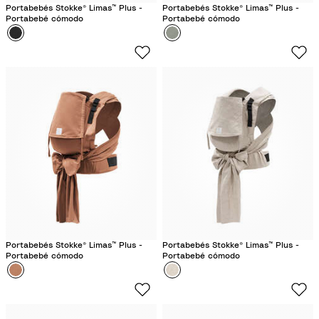
Portabebés Stokke® Limas™ Plus -
Portabebés Stokke® Limas™ Plus -
Portabebé cómodo
Portabebé cómodo
Color
N
Color
V
e
e
g
r
r
d
o
e
G
l
a
c
i
a
r
Portabebés Stokke® Limas™ Plus -
Portabebés Stokke® Limas™ Plus -
Portabebé cómodo
Portabebé cómodo
Color
T
Color
B
e
e
r
i