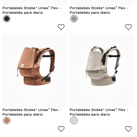
Portabebés Stokke® Limas™ Flex -
Portabebés Stokke® Limas™ Flex -
Portabebés para diario
Portabebés para diario
Color
N
Color
V
e
e
g
r
r
d
o
e
G
l
a
c
i
a
r
Portabebés Stokke® Limas™ Flex -
Portabebés Stokke® Limas™ Flex -
Portabebés para diario
Portabebés para diario
Color
T
Color
B
e
e
r
i