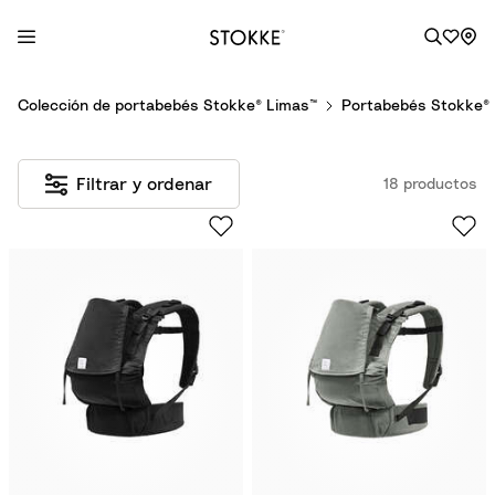
S
Colección de portabebés Stokke® Limas™
Portabebés Stokke® 
k
i
p
Filtrar y ordenar
18 productos
t
o
C
o
n
t
e
n
t