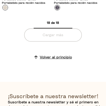
Portabebés para recién nacidos
Portabebés para recién nacidos
Color
B
Color
L
e
e
i
o
18 de 18
g
p
e
a
Cargar más
F
r
l
d
o
o
r
L
Volver al principio
a
i
l
l
a
¡Suscríbete a nuestra newsletter!
Suscríbete a nuestra newsletter y sé el primero en