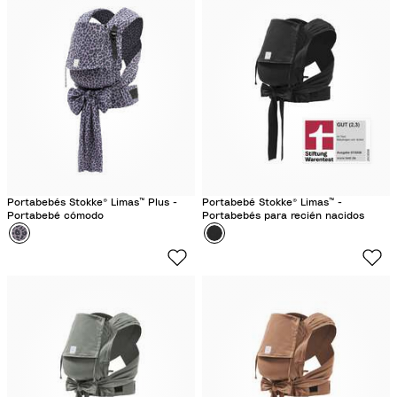
r
g
a
e
c
F
o
l
t
o
a
r
a
l
Portabebés Stokke® Limas™ Plus -
Portabebé Stokke® Limas™ -
Portabebé cómodo
Portabebés para recién nacidos
Color
L
Color
N
e
e
o
g
p
r
a
o
r
d
o