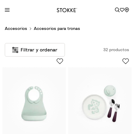
S
Accesorios
Accesorios para tronas
k
i
p
Filtrar y ordenar
32 productos
t
o
C
o
n
t
e
n
t