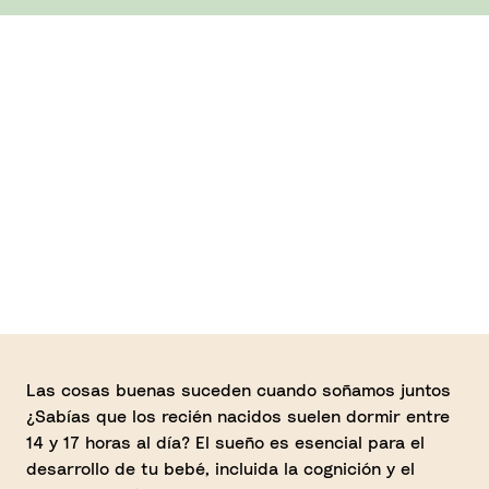
NUEVO
Minicuna
Snoozi™
Stokke®
Cuna
Sleepi™
Stokke®
S
Cómoda
Mini
Sleepi™
S
cambiador
C
de bebé
Las cosas buenas suceden cuando soñamos juntos
T
Stokke®
¿Sabías que los recién nacidos suelen dormir entre
Sleepi™
14 y 17 horas al día? El sueño es esencial para el
desarrollo de tu bebé, incluida la cognición y el