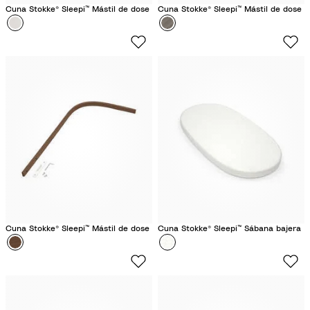
Cuna Stokke® Sleepi™ Mástil de dose
Cuna Stokke® Sleepi™ Mástil de dose
Color
B
Color
G
l
r
a
i
n
s
c
B
o
r
u
m
a
Cuna Stokke® Sleepi™ Mástil de dose
Cuna Stokke® Sleepi™ Sábana bajera
Color
M
Color
G
a
r
r
i
r
s
ó
A