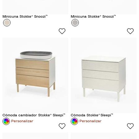
Minicuna Stokke® Snoozi™
Minicuna Stokke® Snoozi™
Color
B
Color
G
e
r
i
i
g
s
e
G
A
r
r
a
e
f
n
i
a
t
o
Cómoda cambiador Stokke® Sleepi™
Cómoda Stokke® Sleepi™
Personalizar
Personalizar