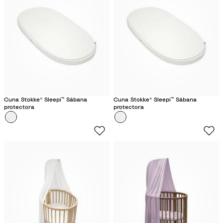
n
b
C
a
á
n
l
i
i
c
d
o
o
s
Cuna Stokke® Sleepi™ Sábana
Cuna Stokke® Sleepi™ Sábana
protectora
protectora
Color
B
Color
B
l
l
a
a
n
n
c
c
o
o