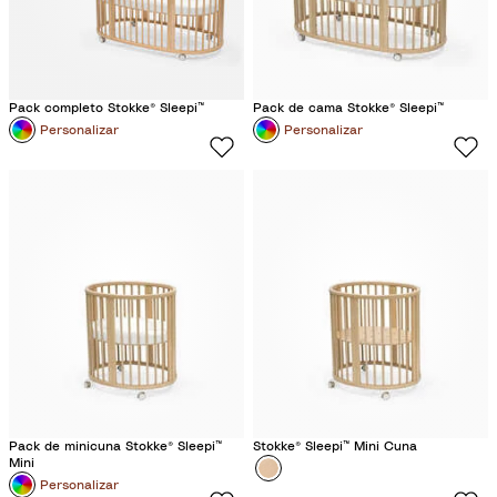
Pack completo Stokke® Sleepi™
Pack de cama Stokke® Sleepi™
Personalizar
Personalizar
Pack de minicuna Stokke® Sleepi™
Stokke® Sleepi™ Mini Cuna
Mini
Color
N
Personalizar
a