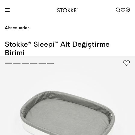
S
Aksesuarlar
k
i
Stokke® Sleepi™ Alt Değiştirme
p
Birimi
t
o
C
o
n
t
e
n
t