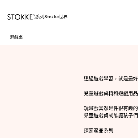
產品
系列
Stokke世界
S
遊戲桌
k
i
p
t
o
C
透過遊戲學習，就是最好
o
n
兒童遊戲桌椅和遊戲用品
t
e
玩遊戲當然是件很有趣的
n
兒童遊戲桌就能讓孩子們
t
探索產品系列