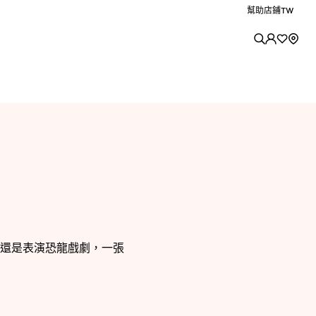
幫助
店鋪
TW
還是表演恐龍戲劇，一張