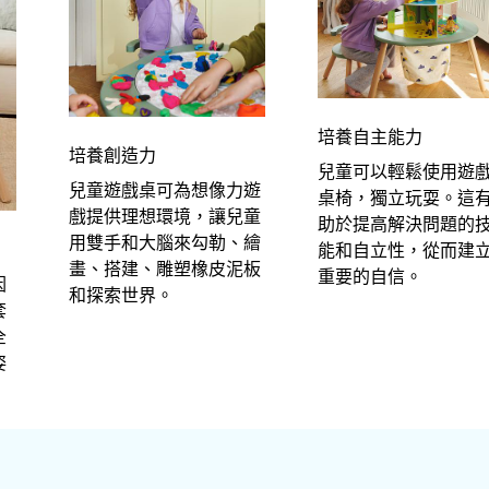
培養自主能力
培養創造力
兒童可以輕鬆使用遊
兒童遊戲桌可為想像力遊
桌椅，獨立玩耍。這
戲提供理想環境，讓兒童
助於提高解決問題的
用雙手和大腦來勾勒、繪
能和自立性，從而建
畫、搭建、雕塑橡皮泥板
重要的自信。
因
和探索世界。
套
全
姿