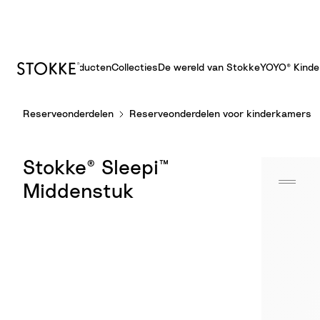
Producten
Collecties
De wereld van Stokke
YOYO® Kind
S
Reserveonderdelen
Reserveonderdelen voor kinderkamers
k
i
p
Stokke® Sleepi™
t
o
Middenstuk
C
o
n
t
e
n
t