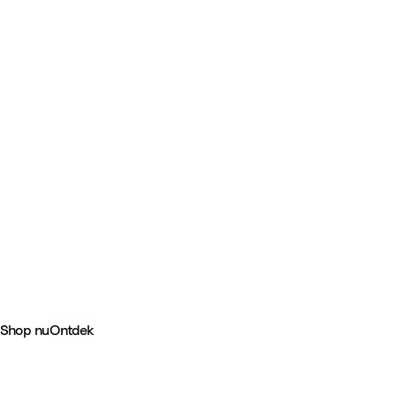
-
YOYO®: Samen onderweg
Shop nu
Ontdek
-
Beste deals
Tripp Trapp® stoel
Een stoel die je kind op een fijne, natuurlijke manier aan tafel laat