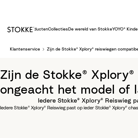
Producten
Collecties
De wereld van Stokke
YOYO® Kind
S
Klantenservice
Zijn de Stokke® Xplory® reiswiegen compatibe
k
i
p
Zijn de Stokke® Xplory®
t
o
ongeacht het model of 
C
o
Iedere Stokke® Xplory® Reiswieg p
n
Iedere Stokke® Xplory® Reiswieg past op ieder Stokke® Xplory® chas
t
e
n
t