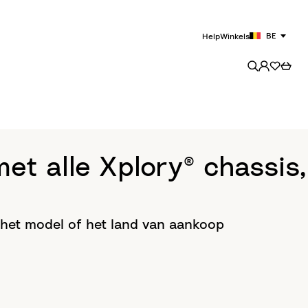
BE
Help
Winkels
et alle Xplory® chassis,
 het model of het land van aankoop