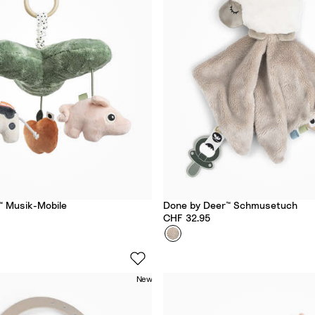
™ Musik-Mobile
Done by Deer™ Schmusetuch
CHF 32.95
Farbe
S
h
e
New
e
p