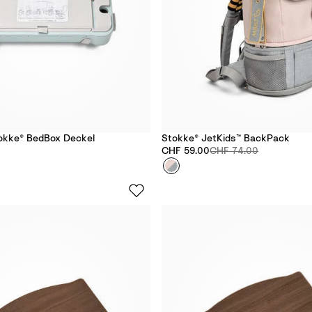
tokke® BedBox Deckel
Stokke® JetKids™ BackPack
Rabattierter Preis:
Originalpreis:
CHF 59.00
CHF 74.00
Farbe
P
i
n
k
L
e
m
o
n