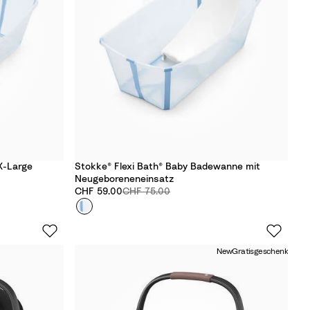
m
i
l
y
X-Large
Stokke® Flexi Bath® Baby Badewanne mit
Neugeboreneneinsatz
Rabattierter Preis:
Originalpreis:
CHF 59.00
CHF 75.00
Farbe
O
c
e
New
Gratisgeschenk
a
n
B
l