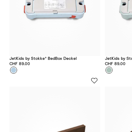
JetKids by Stokke® BedBox Deckel
JetKids by S
CHF 89.00
CHF 89.00
Farbe
B
Farbe
G
l
r
u
e
e
e
S
n
k
A
y
u
r
o