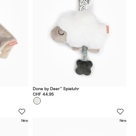
c
T
r
u
f
f
l
e
Done by Deer™ Spieluhr
CHF 44.95
Farbe
S
h
e
New
New
e
p