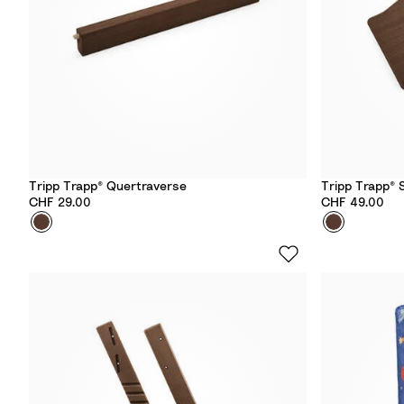
r
a
Tripp Trapp® Quertraverse
Tripp Trapp® S
CHF 29.00
CHF 49.00
Farbe
O
Farbe
O
a
a
k
k
W
W
a
a
r
r
m
m
B
B
r
r