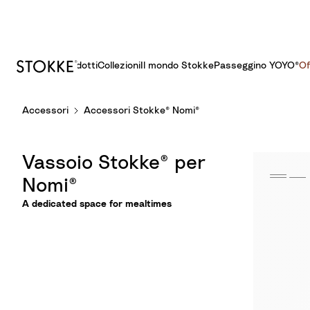
Prodotti
Collezioni
Il mondo Stokke
Passeggino YOYO®​
Of
S
Accessori
Accessori Stokke® Nomi®
k
i
p
Vassoio Stokke® per
t
o
Nomi®
C
A dedicated space for mealtimes
o
n
t
e
n
t