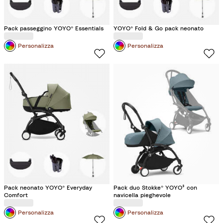
Pack passeggino YOYO® Essentials
YOYO® Fold & Go pack neonato
Personalizza
Personalizza
Pack neonato YOYO® Everyday
Pack duo Stokke® YOYO³ con
Comfort
navicella pieghevole
Personalizza
Personalizza