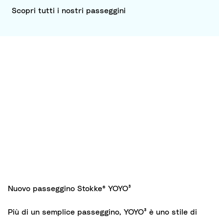
Scopri tutti i nostri passeggini
YOYO®
Bonpoint
Passeggin
Passeggino
doppi
Passeggino
YOYO® 6+
YOYO
YOYO® 0+
Nuovo passeggino Stokke® YOYO³
(dai 6
per neonati
mesi)
(dalla
Più di un semplice passeggino, YOYO³ è uno stile di
nascita)