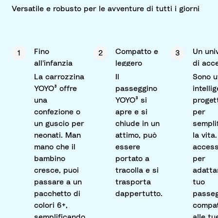
Versatile e robusto per le avventure di tutti i giorni
Fino
Compatto e
Un uni
1
2
3
all'infanzia
leggero
di acc
La carrozzina
Il
Sono ut
YOYO³ offre
passeggino
intelli
una
YOYO³ si
proget
confezione o
apre e si
per
un guscio per
chiude in un
semplif
neonati. Man
attimo, può
la vita.
mano che il
essere
access
bambino
portato a
per
cresce, puoi
tracolla e si
adattar
passare a un
trasporta
tuo
pacchetto di
dappertutto.
passeg
colori 6+,
compa
semplificando
alle tu