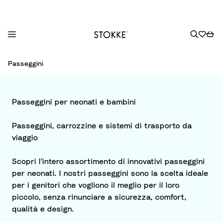
S
Passeggini
k
i
p
Passeggini per neonati e bambini
t
o
Passeggini, carrozzine e sistemi di trasporto da
C
viaggio
o
n
Scopri l'intero assortimento di innovativi passeggini
t
per neonati. I nostri passeggini sono la scelta ideale
e
per i genitori che vogliono il meglio per il loro
n
piccolo, senza rinunciare a sicurezza, comfort,
t
qualità e design.