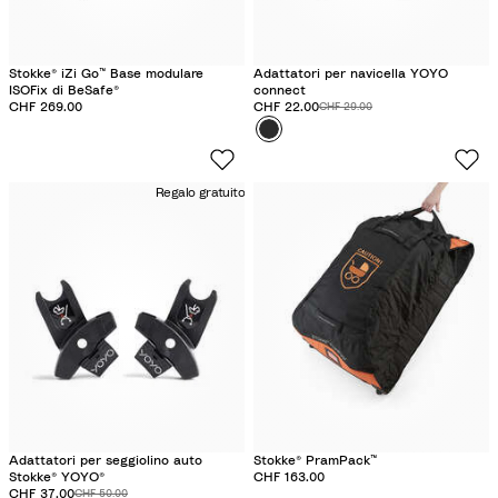
s
e
a
s
u
a
Stokke® iZi Go™ Base modulare
Adattatori per navicella YOYO
ISOFix di BeSafe®
connect
r
u
CHF 269.00
Prezzo scontato:
CHF 22.00
Prezzo originale:
CHF 29.00
i
r
Colore
N
t
i
e
o
t
r
Regalo gratuito
o
o
Adattatori per seggiolino auto
Stokke® PramPack™
Stokke® YOYO®
CHF 163.00
Prezzo scontato:
CHF 37.00
Prezzo originale:
CHF 50.00