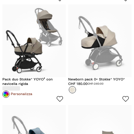
Pack duo Stokke® YOYO³ con
Newborn pack 0+ Stokke® YOYO®
navicella rigida
Prezzo scontato:
CHF 180.00
Prezzo originale:
CHF 240.00
Colore
B
Personalizza
o
n
p
o
i
n