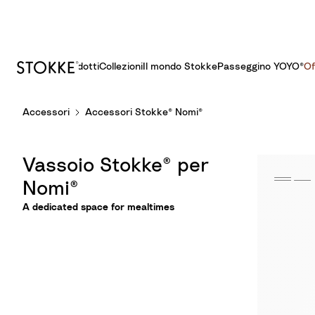
Prodotti
Collezioni
Il mondo Stokke
Passeggino YOYO®​
Of
S
Accessori
Accessori Stokke® Nomi®
k
i
p
Vassoio Stokke® per
t
o
Nomi®
C
A dedicated space for mealtimes
o
n
t
e
n
t