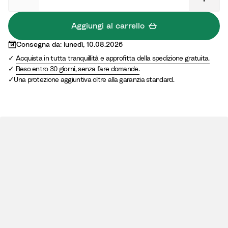
p
u
p
e
r
a
Aggiungi al carrello
r
a
e
Consegna da: lunedì, 10.08.2026
m
i
s
Acquista in tutta tranquillità e approfitta della spedizione gratuita.
a
n
a
Reso entro 30 giorni, senza fare domande.
t
l
g
Una protezione aggiuntiva oltre alla garanzia standard.
t
e
g
o
g
i
n
n
o
c
o
i
e
n
l
i
a
v
a
g
n
a