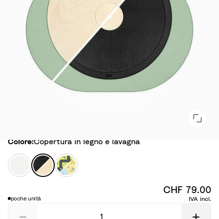
Colore
Colore:
Copertura in legno e lavagna
T
C
T
a
o
a
v
p
v
CHF 79.00
o
e
o
poche unità
IVA incl.
l
r
l
a
t
a