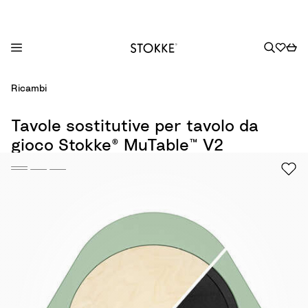
S
Ricambi
k
i
Tavole sostitutive per tavolo da
p
gioco Stokke® MuTable™ V2
t
o
C
o
n
t
e
n
t