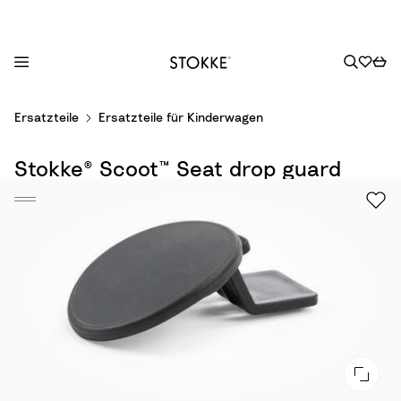
S
Ersatzteile
Ersatzteile für Kinderwagen
k
i
Stokke® Scoot™ Seat drop guard
p
t
o
C
o
n
t
e
n
t