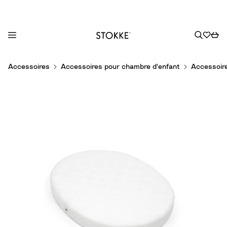
S
Accessoires
Accessoires pour chambre d'enfant
Accessoire
k
i
p
t
o
C
o
n
t
e
n
t