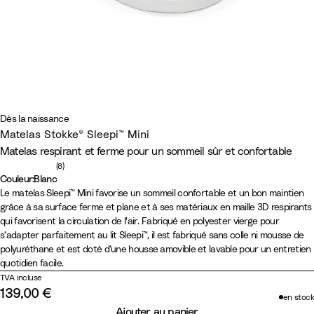
Dès la naissance
Matelas Stokke® Sleepi™ Mini
Matelas respirant et ferme pour un sommeil sûr et confortable
Nombre d'avis : 8
(8)
Couleur
:
Blanc
Couleur
B
Le matelas Sleepi™ Mini favorise un sommeil confortable et un bon maintien
grâce à sa surface ferme et plane et à ses matériaux en maille 3D respirants
l
qui favorisent la circulation de l'air. Fabriqué en polyester vierge pour
a
s’adapter parfaitement au lit Sleepi™, il est fabriqué sans colle ni mousse de
n
polyuréthane et est doté d’une housse amovible et lavable pour un entretien
c
quotidien facile.
TVA incluse
139,00 €
en stock
Ajouter au panier