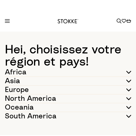
S
k
Hei, choisissez votre
i
p
région et pays!
t
Africa
o
C
Asia
o
Europe
n
North America
t
Oceania
e
n
South America
t