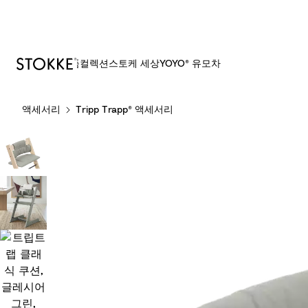
제품
컬렉션
스토케 세상
YOYO® 유모차
S
액세서리
Tripp Trapp® 액세서리
k
i
p
t
o
C
o
n
t
e
n
t