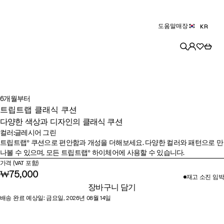
도움말
매장
KR
6개월부터
트립트랩 클래식 쿠션
다양한 색상과 디자인의 클래식 쿠션
컬러
:
글레시어 그린
컬러
소
스
글
트립트랩® 쿠션으로 편안함과 개성을 더해보세요. 다양한 컬러와 패턴으로 만
나볼 수 있으며, 모든 트립트랩® 하이체어에 사용할 수 있습니다.
울
타
레
가격 (VAT 포함)
시
실
시
₩75,000
재고 소진 임박​
스
버
어
장바구니 담기
템
그
배송 완료 예상일: 금요일, 2026년 08월 14일
린