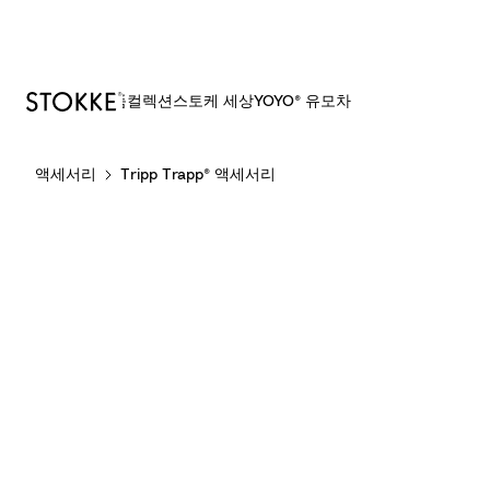
제품
컬렉션
스토케 세상
YOYO® 유모차
S
액세서리
Tripp Trapp® 액세서리
k
i
p
t
o
C
o
n
t
e
n
t