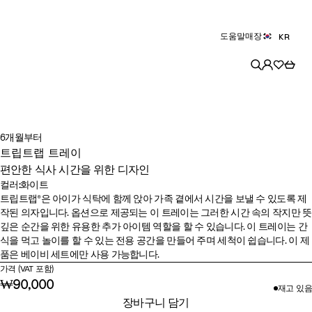
도움말
매장
KR
6개월부터
트립트랩 트레이
편안한 식사 시간을 위한 디자인
컬러
:
화이트
컬러
블
화
바
트립트랩®은 아이가 식탁에 함께 앉아 가족 곁에서 시간을 보낼 수 있도록 제
작된 의자입니다. 옵션으로 제공되는 이 트레이는 그러한 시간 속의 작지만 뜻
랙
이
닐
깊은 순간을 위한 유용한 추가 아이템 역할을 할 수 있습니다. 이 트레이는 간
트
라
식을 먹고 놀이를 할 수 있는 전용 공간을 만들어 주며 세척이 쉽습니다. 이 제
화
품은 베이비 세트에만 사용 가능합니다.
이
가격 (VAT 포함)
트
₩90,000
재고 있음​
장바구니 담기