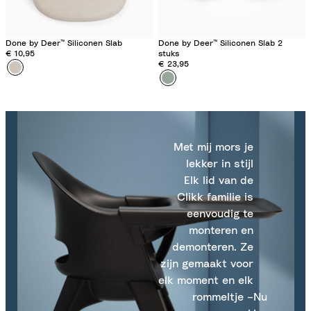
Done by Deer™ Siliconen Slab
Done by Deer™ Siliconen Slab 2
€ 10,95
stuks
€ 23,95
Kleur
S
Kleur
C
h
r
e
o
e
c
p
o
Met mij mors je
y
G
lekker in stijl
S
r
Elk lid van de
a
e
Clikk familie is
n
e
eenvoudig te
d
n
monteren en
demonteren. Ze
zijn gemaakt voor
elk moment en elk
rommeltje –
Nu