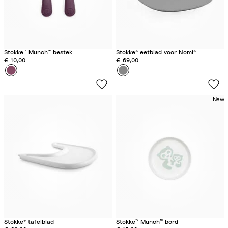
Stokke™ Munch™ bestek
Stokke® eetblad voor Nomi®
€ 10,00
€ 69,00
Kleur
P
Kleur
G
u
r
r
e
New
p
y
l
e
Stokke® tafelblad
Stokke™ Munch™ bord