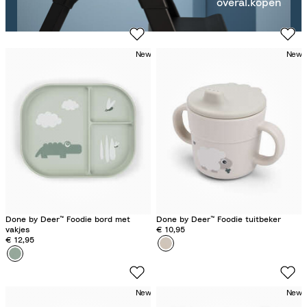
overal.
kopen
New
New
Done by Deer™ Foodie bord met
Done by Deer™ Foodie tuitbeker
vakjes
€ 10,95
€ 12,95
Kleur
T
Kleur
C
i
r
n
o
y
New
New
c