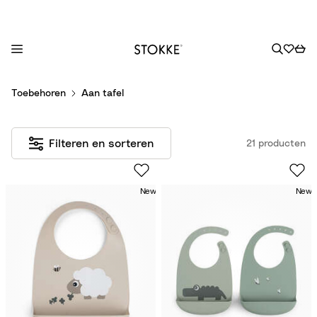
S
Toebehoren
Aan tafel
k
i
p
Filteren en sorteren
21 producten
t
o
C
New
New
o
n
t
e
n
t