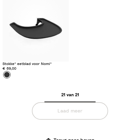
t
Stokke® eetblad voor Nomi®
€ 69,00
Kleur
Z
w
a
21 van 21
r
t
Laad meer