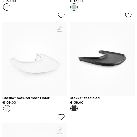
€ 69,00
€ 15,00
Kleur
W
Kleur
W
i
i
t
t
Stokke® eetblad voor Nomi®
Stokke® tafelblad
€ 69,00
€ 69,00
Kleur
W
Kleur
Z
i
w
t
a
r