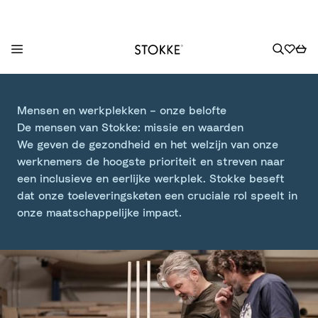
S
k
Mensen en werkplekken – onze belofte
i
De mensen van Stokke: missie en waarden
p
We geven de gezondheid en het welzijn van onze
t
werknemers de hoogste prioriteit en streven naar
o
een inclusieve en eerlijke werkplek. Stokke beseft
C
dat onze toeleveringsketen een cruciale rol speelt in
o
onze maatschappelijke impact.
n
t
e
n
t