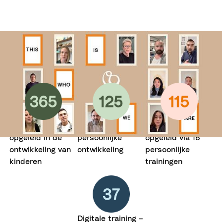
Zorg dragen voor onze mensen (~ 400 medewerkers)
Medewerkers
Cursussen voor
Medewerkers
opgeleid in de
persoonlijke
opgeleid via 18
ontwikkeling van
ontwikkeling
persoonlijke
kinderen
trainingen
Digitale training –