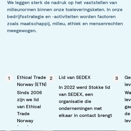
We leggen sterk de nadruk op het vaststellen van
milieunormen binnen onze toeleveringsketen. In onze
bedrijfsstrategie en -activiteiten worden factoren
zoals maatschappij, milieu, ethiek en mensenrechten
meegewogen.
Ethical Trade
Lid van SEDEX
Ge
1
2
3
Norway (ETN)
le
In 2022 werd Stokke lid
Sinds 2006
Wa
van SEDEX, een
zijn we lid
le
organisatie die
van Ethical
ga
ondernemingen met
Trade
de
elkaar in contact brengt
Norway
le
om bedrijfsvoering te
(ETN). Stokke
We
verbeteren en die ons