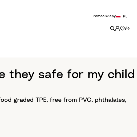
Pomoc
Sklepy
PL
?
 they safe for my child
food graded TPE, free from PVC, phthalates,