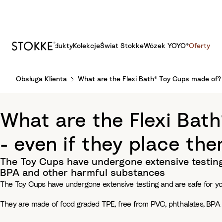
Produkty
Kolekcje
Świat Stokke
Wózek YOYO®
Oferty
S
Obsługa Klienta
What are the Flexi Bath® Toy Cups made of? A
k
i
p
What are the Flexi Bath
t
o
- even if they place th
C
o
The Toy Cups have undergone extensive testing 
n
BPA and other harmful substances
t
The Toy Cups have undergone extensive testing and are safe for you
e
n
They are made of food graded TPE, free from PVC, phthalates, BPA
t