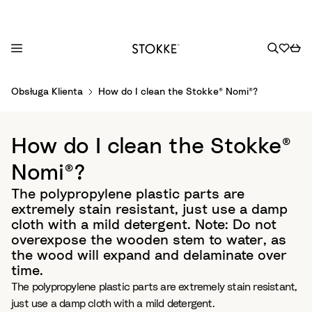
S
Obsługa Klienta
How do I clean the Stokke® Nomi®?
k
i
p
How do I clean the Stokke®
t
o
Nomi®?
C
The polypropylene plastic parts are
o
extremely stain resistant, just use a damp
n
cloth with a mild detergent. Note: Do not
t
overexpose the wooden stem to water, as
e
the wood will expand and delaminate over
n
time.
t
The polypropylene plastic parts are extremely stain resistant,
just use a damp cloth with a mild detergent.