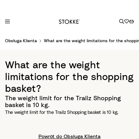
S
Obsługa Klienta
What are the weight limitations for the shopp
k
i
p
What are the weight
t
o
limitations for the shopping
C
basket?
o
n
The weight limit for the Trailz Shopping
t
basket is 10 kg.
e
The weight limit for the Trailz Shopping basket is 10 kg.
n
t
Powrót do Obsługa Klienta