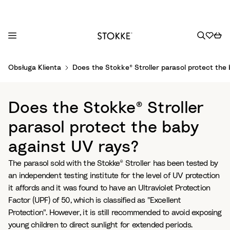
S
Obsługa Klienta
Does the Stokke® Stroller parasol protect the
k
i
p
Does the Stokke® Stroller
t
o
parasol protect the baby
C
against UV rays?
o
n
The parasol sold with the Stokke® Stroller has been tested by
t
an independent testing institute for the level of UV protection
e
it affords and it was found to have an Ultraviolet Protection
n
Factor (UPF) of 50, which is classified as "Excellent
t
Protection". However, it is still recommended to avoid exposing
young children to direct sunlight for extended periods.