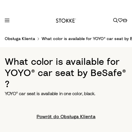
S
Obsługa Klienta
What color is available for YOYO® car seat by 
k
i
p
What color is available for
t
o
YOYO® car seat by BeSafe®
C
?
o
n
YOYO® car seat is available in one color, black.
t
e
n
Powrót do Obsługa Klienta
t