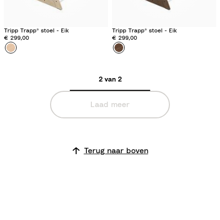
Tripp Trapp® stoel - Eik
Tripp Trapp® stoel - Eik
€ 299,00
€ 299,00
Kleur
O
Kleur
O
a
a
k
k
2 van 2
N
W
a
a
Laad meer
t
r
u
m
r
B
a
r
Terug naar boven
l
o
w
n