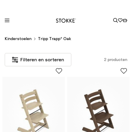
S
Kinderstoelen
Tripp Trapp® Oak
k
i
p
Filteren en sorteren
2 producten
t
o
C
o
n
t
e
n
t