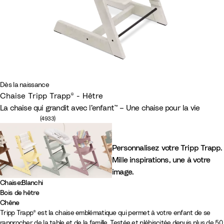
Dès la naissance
Chaise Tripp Trapp® - Hêtre
La chaise qui grandit avec l’enfant™ – Une chaise pour la vie
Nombre d'avis : 4933
(4933)
Personnalisez votre Tripp Trapp.
Mille inspirations, une à votre
image.
Chaise
:
Blanchi
Bois de hêtre
N
N
B
B
G
V
B
M
B
W
L
C
Chêne
C
C
Tripp Trapp® est la chaise emblématique qui permet à votre enfant de se
a
o
l
l
r
e
r
a
l
i
e
a
rapprocher de la table et de la famille. Testée et plébiscitée depuis plus de 50