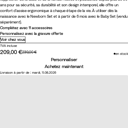
h
h
t
i
a
a
i
r
u
u
a
l
m
s
ans pour sa sécurité, sa durabilité et son design intemporel, elle offre un
ê
ê
u
r
n
n
s
t
n
v
n
d
o
h
confort d'assise ergonomique à chaque étape de la vie. À utiliser dès la
n
n
r
c
c
t
g
c
e
c
W
n
m
naissance avec le Newborn Set et à partir de 6 mois avec le Baby Set (vendu
e
e
e
h
e
l
h
B
V
o
Y
e
séparément).
N
B
Complétez avec 11 accessoires
l
i
m
a
a
r
a
o
e
r
Personnalisez avec la gravure offerte
a
r
p
c
u
u
n
d
l
e
Voir chez vous
t
u
ê
i
d
y
i
l
G
TVA incluse
u
n
t
e
è
l
o
r
209,00 €
Prix d'origine :
239,00 €
en stock
Prix réduit :
r
C
e
r
r
l
w
e
Personnaliser
e
h
e
e
y
Achetez maintenant
l
a
Livraison à partir de : mardi, 11.08.2026
u
d