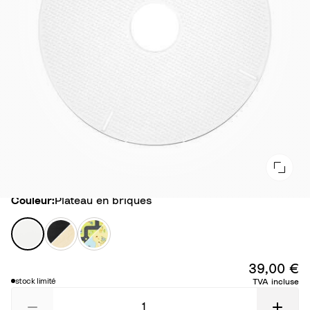
Couleur
Couleur:
Plateau en briques
P
C
P
l
o
l
a
u
a
39,00 €
t
v
t
stock limité
TVA incluse
e
e
e
a
r
a