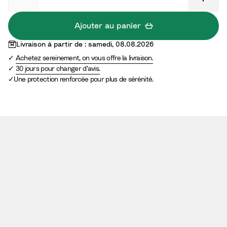
u
c
u
e
l
p
Ajouter au panier
n
e
a
Livraison à partir de : samedi, 08.08.2026
b
e
y
Achetez sereinement, on vous offre la livraison.
r
n
s
30 jours pour changer d’avis.
i
b
a
Une protection renforcée pour plus de sérénité.
q
o
g
u
i
e
e
s
s
e
t
t
a
b
l
e
a
u