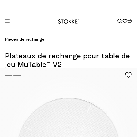
S
Pièces de rechange
k
i
Plateaux de rechange pour table de
p
jeu MuTable™ V2
t
o
C
o
n
t
e
n
t