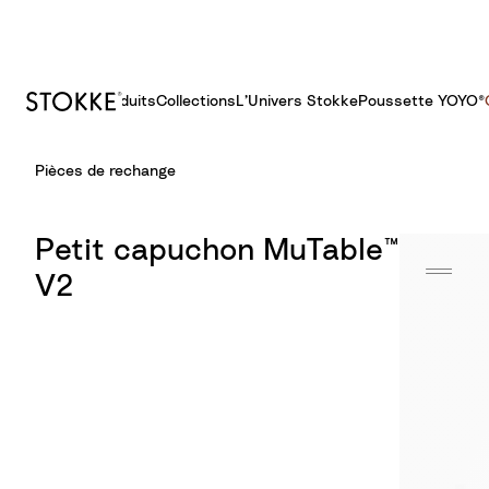
Produits
Collections
L’Univers Stokke
Poussette YOYO®​
S
Pièces de rechange
k
i
p
Petit capuchon MuTable™
t
V2
o
C
o
n
t
e
n
t