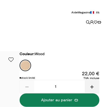
Aide
Magasins
FR
Couleur
Couleur:
Wood
W
o
22,00 €
o
stock limité
TVA incluse
d
Ajouter au panier