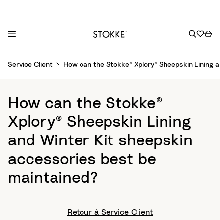
S
Service Client
How can the Stokke® Xplory® Sheepskin Lining a
k
i
p
How can the Stokke®
t
o
Xplory® Sheepskin Lining
C
and Winter Kit sheepskin
o
n
accessories best be
t
maintained?
e
n
t
Retour à Service Client