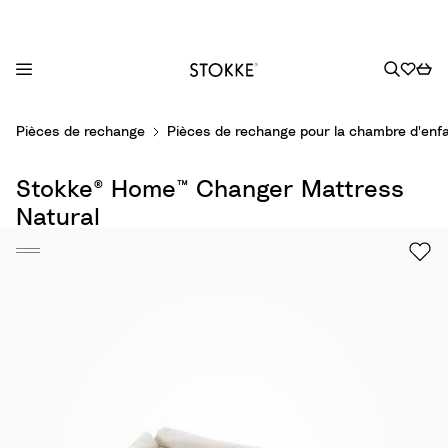
S
Pièces de rechange
Pièces de rechange pour la chambre d'enf
k
i
Stokke® Home™ Changer Mattress
p
t
Natural
o
C
o
n
t
e
n
t