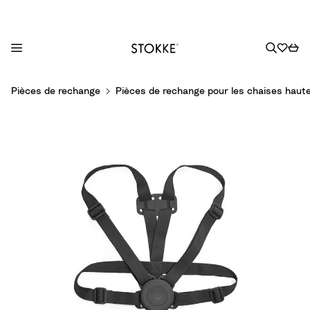
S
Pièces de rechange
Pièces de rechange pour les chaises haut
k
i
p
t
o
C
o
n
t
e
n
t