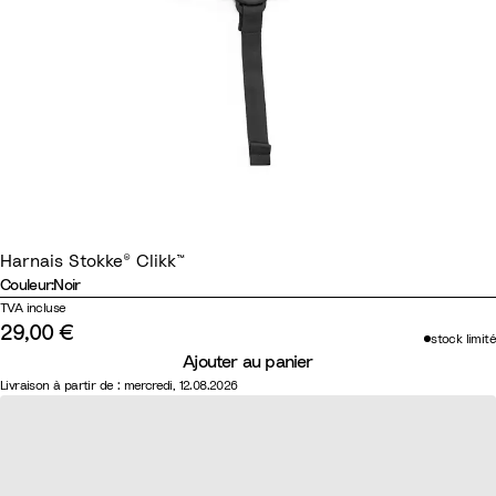
Harnais Stokke® Clikk™
Couleur
:
Noir
Couleur
N
G
TVA incluse
29,00 €
o
r
stock limité
i
i
Ajouter au panier
Livraison à partir de : mercredi, 12.08.2026
r
s