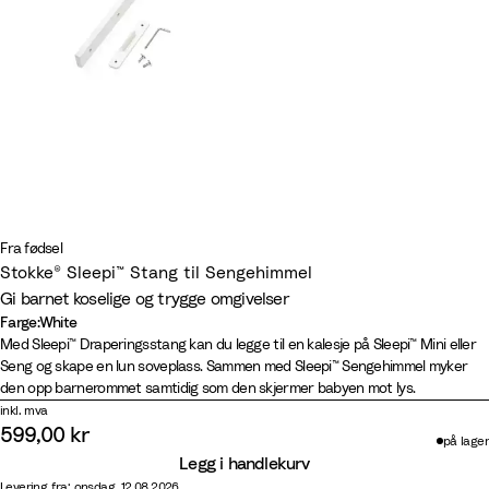
Fra fødsel
Stokke® Sleepi™ Stang til Sengehimmel
Gi barnet koselige og trygge omgivelser​
Farge
:
White
Farge
N
W
H
W
Med Sleepi™ Draperingsstang kan du legge til en kalesje på Sleepi™ Mini eller
Seng og skape en lun soveplass. Sammen med Sleepi™ Sengehimmel myker
a
h
a
a
den opp barnerommet samtidig som den skjermer babyen mot lys.
t
i
z
r
inkl. mva
u
t
y
m
599,00 kr
på lager
r
e
G
B
Legg i handlekurv
a
r
r
Levering fra: onsdag, 12.08.2026