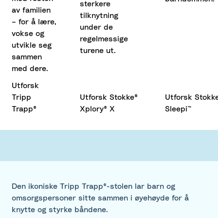
sterkere
av familien
tilknytning
– for å lære,
under de
vokse og
regelmessige
utvikle seg
turene ut.
sammen
med dere.
Utforsk
Tripp
Utforsk Stokke®
Utforsk Stokk
Trapp®
Xplory® X
Sleepi™
Den ikoniske Tripp Trapp®-stolen lar barn og
omsorgspersoner sitte sammen i øyehøyde for å
knytte og styrke båndene.