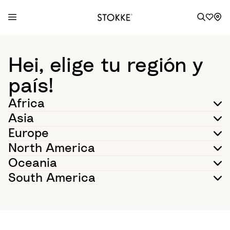
S
k
Hei, elige tu región y
i
p
país!
t
Africa
o
C
Asia
o
Europe
n
North America
t
Oceania
e
n
South America
t