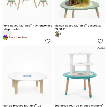
l
e
e
Table de jeu MuTable™ - Un ensemble
Maison de jeu MuTable™ 2 niveaux
indispensable
99,00 €
Couleur
M
Personnaliser
a
i
Outlet
s
o
n
d
e
j
e
u
Tour de briques MuTable™ V2
Scénarios Tour de briques MuTable™