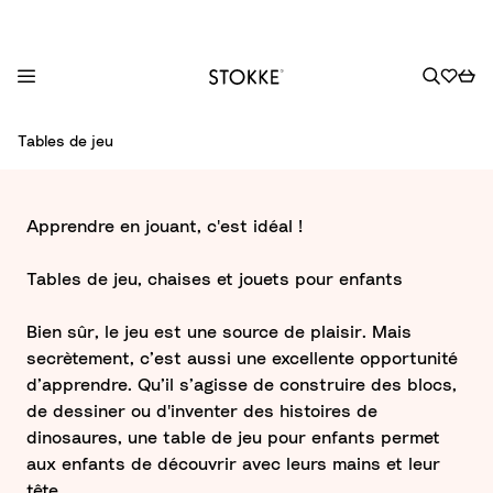
S
Tables de jeu
k
i
p
Apprendre en jouant, c'est idéal !​
t
o
Tables de jeu, chaises et jouets pour enfants
C
o
Bien sûr, le jeu est une source de plaisir. Mais
n
secrètement, c’est aussi une excellente opportunité
t
d’apprendre. Qu’il s’agisse de construire des blocs,
e
de dessiner ou d'inventer des histoires de
n
dinosaures, une table de jeu pour enfants permet
t
aux enfants de découvrir avec leurs mains et leur
tête.