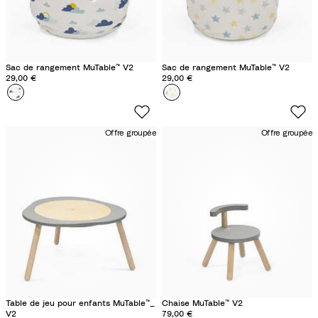
i
n
Sac de rangement MuTable™ V2
Sac de rangement MuTable™ V2
29,00 €
29,00 €
Couleur
N
Couleur
É
u
t
a
o
Offre groupée
Offre groupée
g
i
e
l
s
e
s
m
u
l
t
i
c
Table de jeu pour enfants MuTable™_
Chaise MuTable™ V2
o
V2
79,00 €