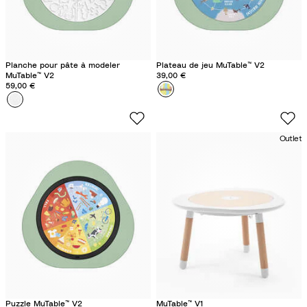
Planche pour pâte à modeler
Plateau de jeu MuTable™ V2
MuTable™ V2
39,00 €
59,00 €
Couleur
A
Couleur
P
r
l
o
a
u
Outlet
n
n
c
d
h
t
e
h
à
e
p
W
â
o
t
r
e
l
à
d
Puzzle MuTable™ V2
MuTable™ V1