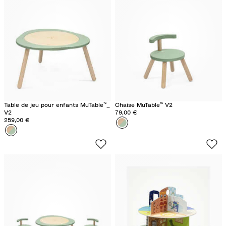
Table de jeu pour enfants MuTable™_
Chaise MuTable™ V2
V2
79,00 €
259,00 €
Couleur
V
Couleur
V
e
e
r
r
t
t
t
t
r
r
è
è
f
f
l