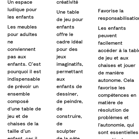
Un espace
créativité
ludique pour
Favorise la
Une table
les enfants
responsabilisatio
de jeu pour
Les meubles
enfants
Les enfants
pour adultes
offre le
peuvent
ne
cadre idéal
facilement
conviennent
pour des
accéder à la tabl
pas aux
jeux
de jeu et aux
enfants. C’est
imaginatifs,
chaises et jouer
pourquoi il est
permettant
de manière
indispensable
aux
autonome. Cela
de prévoir un
enfants de
favorise les
ensemble
dessiner,
compétences en
composé
de peindre,
matière de
d'une table de
de
résolution de
jeu et de
construire,
problèmes et
chaises de la
de
l'autonomie, qui
taille d’un
sculpter
sont essentielles
enfant, car il
de la pâte