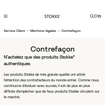
S
Service Client
Mentions légales
Contrefaçon
k
i
p
Contrefaçon
t
o
N’achetez que des produits Stokke®
C
authentiques
o
n
Les produits Stokke de très grande qualité ont attiré
t
l’attention des contrefacteurs du monde entier. Comme nous
e
continuons d’évoluer avec succès, il est de plus en plus
n
difficile d’empêcher que de faux produits Stokke circulent sur
t
le marché.