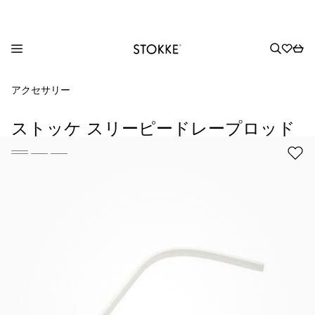
S
アクセサリー
k
i
ストッケ スリーピードレープロッド
p
t
o
C
o
n
t
e
n
t