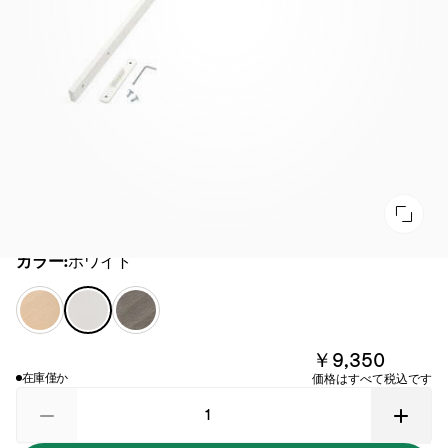
カラー
カラー:
ホワイト
ナ
ホ
ヘ
チ
ワ
イ
ュ
イ
ジ
￥9,350
ラ
ト
ー
在庫僅か
価格はすべて税込です
ル
グ
レ
ー