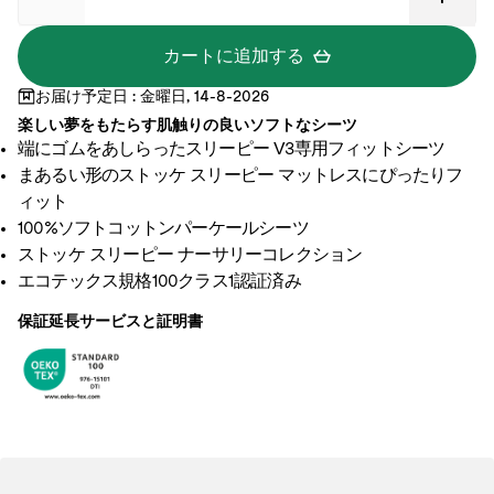
E
c
カートに追加する
r
お届け予定日 : 金曜日, 14-8-2026
u
楽しい夢をもたらす肌触りの良いソフトなシーツ​
端にゴムをあしらったスリーピー V3専用フィットシーツ
まあるい形のストッケ スリーピー マットレスにぴったりフ
ィット
100%ソフトコットンパーケールシーツ
ストッケ スリーピー ナーサリーコレクション
エコテックス規格100クラス1認証済み
保証延長サービスと証明書