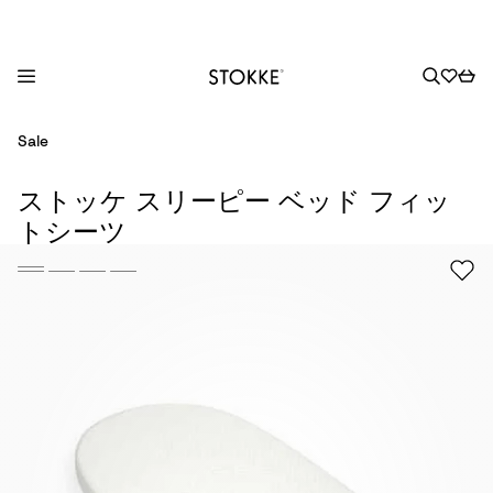
S
Sale
k
i
ストッケ スリーピー ベッド フィッ
p
トシーツ
t
o
C
o
n
t
e
n
t