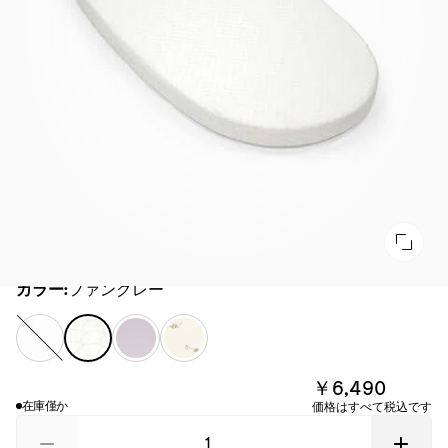
カラー
カラー:
ファングレー
ホ
フ
ラ
F
ワ
ァ
ベ
l
イ
ン
ン
o
￥6,490
ト
グ
ダ
w
在庫僅か
価格はすべて税込です
レ
ー
e
ー
r